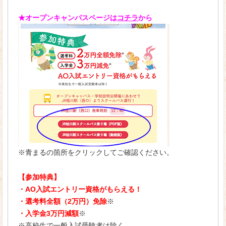
★オープンキャンパスページは
コチラ
から
※青まるの箇所をクリックしてご確認ください。
【参加特典】
・AO入試エントリー資格がもらえる！
・選考料全額（2万円）免除
※
・入学金3万円減額
※
※高校生で一般入試受験者は除く