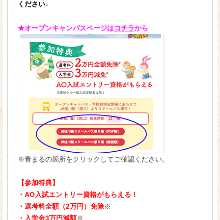
ください↓
資格
★オープンキャンパスページは
コチラ
から
リトミック
入学案内
募集要項
入学金・学費
学費サポート・奨学金
既卒者のみなさまへ
オープンキャンパス
※青まるの箇所をクリックしてご確認ください。
大学・短大と専門学校の違い
【参加特典】
・AO入試エントリー資格がもらえる！
私たちが京都ほせんに入学した理由
・選考料全額（2万円）免除
※
・入学金3万円減額
※
キャンパスライフ