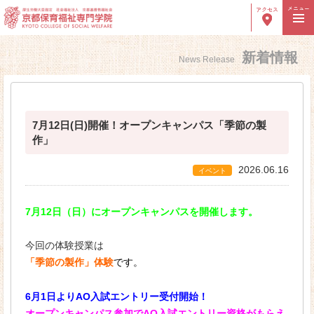
メニュー
アクセス
新着情報
News Release
高校生の方へ
社会人の方へ
保護者の方へ
卒業生の方へ
採用ご担当者様へ
7月12日(日)開催！オープンキャンパス「季節の製
作」
学校紹介
2026.06.16
イベント
学院長ご挨拶
7月12日（日）にオープンキャンパスを開催します。
建学の理念・沿革
今回の体験授業は
８つのＰＯＩＮＴ
「季節の製作」体験
です。
教員紹介
6月1日よりAO入試エントリー受付開始！
施設紹介
オープンキャンパス参加でAO入試エントリー資格がもらえ