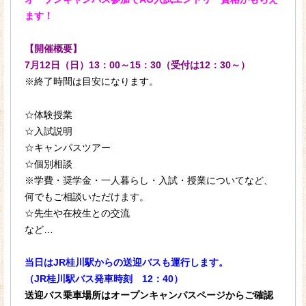
ます！
情報公開
【開催概要】
学科・コース
7月12日（日）13：00～15：30（受付は12：30～）
保育科（2年制）
※終了時間は目安になります。
カリキュラム
☆体験授業
☆入試説明
現場主義の「京都ほせん」
☆キャンパスツアー
「京都ほせん」の実習
☆個別相談
※学費・奨学金・一人暮らし・入試・授業についてなど、
リトミック
何でもご相談いただけます。
☆先生や在校生との交流
就職・資格
など…
就職サポート
当日はJR桂川駅からの送迎バスも運行します。
保育士の仕事
（JR桂川駅バス発車時刻 12：40）
送迎バス乗車場所はオープンキャンパスページからご確認
先輩からのメッセージ