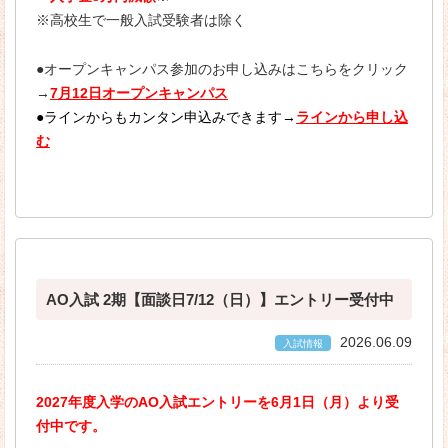
※高校生で一般入試受験者は除く
キャンパスカレンダー
●オープンキャンパス参加のお申し込みはこちらをクリック
在校生の１日
→
7月12日オープンキャンパス
●ラインからもカンタン申込みできます→
ラインから申し込
ほせんデータ
む
入学生出身高校一覧
学校周辺マップ
学生サポート
よくあるご質問
アクセス
お問い合わせ
AO入試 2期【面談日7/12（日）】エントリー受付中
2026.06.09
入試情報
2027年度入学のAO入試エントリーを6月1日（月）より受
付中です。