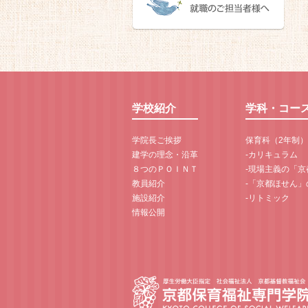
学校紹介
学科・コー
学院長ご挨拶
保育科（2年制）
建学の理念・沿革
-カリキュラム
８つのＰＯＩＮＴ
-現場主義の「
教員紹介
-「京都ほせん」
施設紹介
-リトミック
情報公開