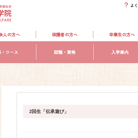
よく
会人の方へ
保護者の方へ
卒業生の方へ
科・コース
就職・資格
入学案内
2回生「伝承遊び」