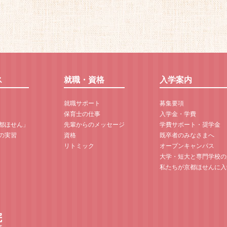
ス
就職・資格
入学案内
就職サポート
募集要項
保育士の仕事
入学金・学費
京都ほせん」
先輩からのメッセージ
学費サポート・奨学金
の実習
資格
既卒者のみなさまへ
リトミック
オープンキャンパス
大学・短大と専門学校の
私たちが京都ほせんに入