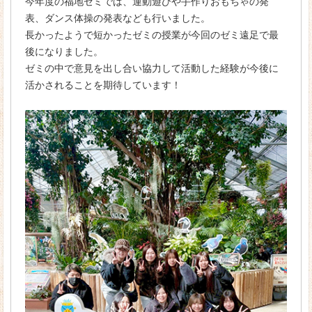
今年度の福地ゼミでは、運動遊びや手作りおもちゃの発
表、ダンス体操の発表なども行いました。
情報公開
長かったようで短かったゼミの授業が今回のゼミ遠足で最
学科・コース
後になりました。
ゼミの中で意見を出し合い協力して活動した経験が今後に
保育科（2年制）
活かされることを期待しています！
カリキュラム
現場主義の「京都ほせん」
「京都ほせん」の実習
リトミック
就職・資格
就職サポート
保育士の仕事
先輩からのメッセージ