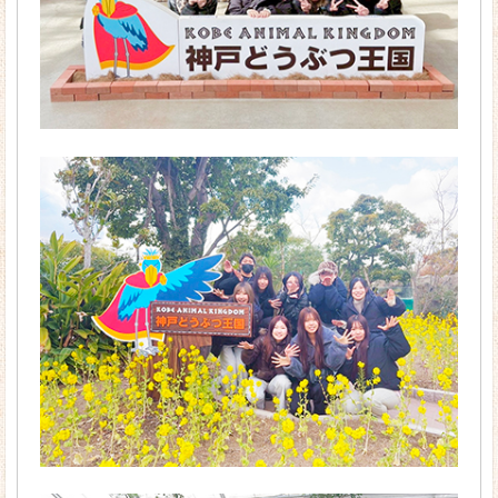
資格
リトミック
入学案内
募集要項
入学金・学費
学費サポート・奨学金
既卒者のみなさまへ
オープンキャンパス
大学・短大と専門学校の違い
私たちが京都ほせんに入学した理由
キャンパスライフ