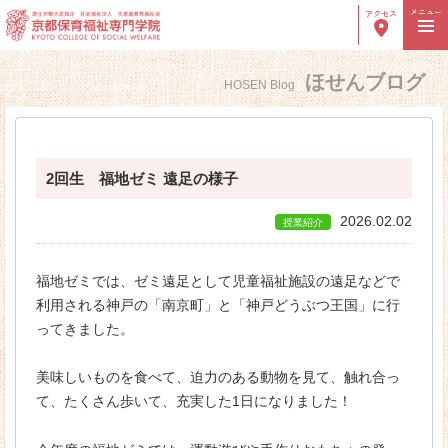
メニュー
アクセス
ほせんブログ
HOSEN Blog
高校生の方へ
社会人の方へ
保護者の方へ
卒業生の方へ
採用ご担当者様へ
2回生 福地ゼミ 遠足の様子
2026.02.02
授業紹介
学校紹介
学院長ご挨拶
福地ゼミでは、ゼミ遠足として児童福祉施設の遠足などで
利用される神戸の「南京町」と「神戸どうぶつ王国」に行
建学の理念・沿革
ってきました。
８つのＰＯＩＮＴ
美味しいものを食べて、迫力のある動物を見て、触れ合っ
教員紹介
て、たくさん歩いて、充実した1日になりました！
施設紹介