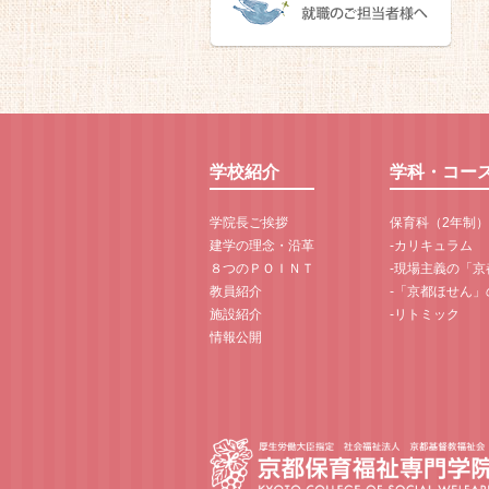
学校紹介
学科・コー
学院長ご挨拶
保育科（2年制）
建学の理念・沿革
-カリキュラム
８つのＰＯＩＮＴ
-現場主義の「
教員紹介
-「京都ほせん」
施設紹介
-リトミック
情報公開