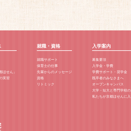
ス
就職・資格
入学案内
就職サポート
募集要項
保育士の仕事
入学金・学費
京都ほせん」
先輩からのメッセージ
学費サポート・奨学金
の実習
資格
既卒者のみなさまへ
リトミック
オープンキャンパス
大学・短大と専門学校の
私たちが京都ほせんに入