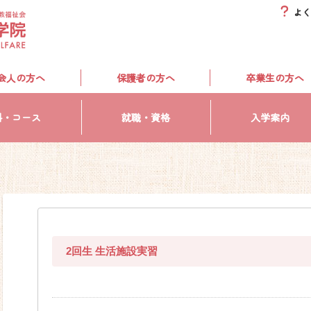
よく
会人の方へ
保護者の方へ
卒業生の方へ
科・コース
就職・資格
入学案内
2回生 生活施設実習