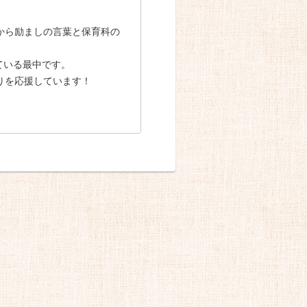
から励ましの言葉と保育科の
ている最中です。
りを応援しています！