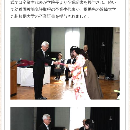
式では卒業生代表が学院長より卒業証書を授与され、続い
て幼稚園教諭免許取得の卒業生代表が、提携先の近畿大学
資格
九州短期大学の卒業証書を授与されました。
リトミック
入学案内
募集要項
入学金・学費
学費サポート・奨学金
既卒者のみなさまへ
オープンキャンパス
大学・短大と専門学校の違い
私たちが京都ほせんに入学した理由
キャンパスライフ