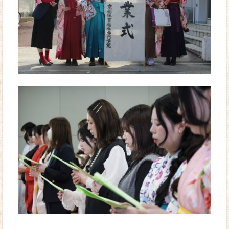
情報公開
学科・コース
保育科（2年制）
カリキュラム
現場主義の「京都ほせん」
「京都ほせん」の実習
リトミック
就職・資格
就職サポート
保育士の仕事
先輩からのメッセージ