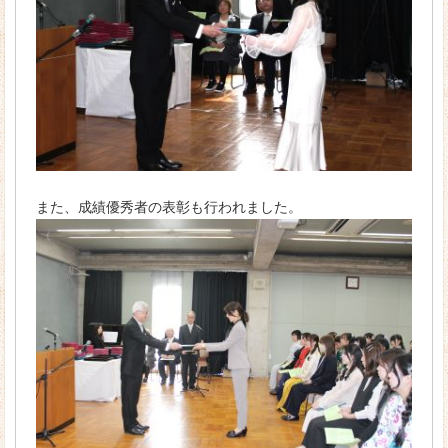
キャンパスカレンダー
在校生の１日
ほせんデータ
入学生出身高校一覧
学校周辺マップ
また、成績優秀者の表彰も行われました。
学生サポート
よくあるご質問
アクセス
お問い合わせ