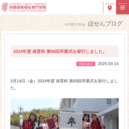
メニュー
アクセス
ほせんブログ
HOSEN Blog
高校生の方へ
社会人の方へ
保護者の方へ
卒業生の方へ
採用ご担当者様へ
2024年度 保育科 第69回卒業式を挙行しました。
2025.03.14
学院の様子
学校紹介
学院長ご挨拶
3月14日（金）2024年度 保育科 第69回卒業式を挙行しまし
た。
建学の理念・沿革
８つのＰＯＩＮＴ
教員紹介
施設紹介