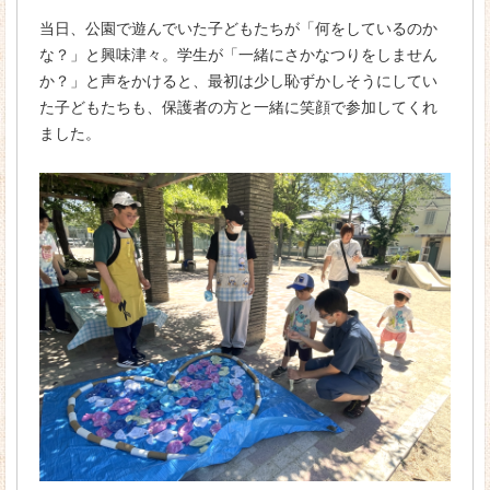
当日、公園で遊んでいた子どもたちが「何をしているのか
情報公開
な？」と興味津々。学生が「一緒にさかなつりをしません
学科・コース
か？」と声をかけると、最初は少し恥ずかしそうにしてい
た子どもたちも、保護者の方と一緒に笑顔で参加してくれ
保育科（2年制）
ました。
カリキュラム
現場主義の「京都ほせん」
「京都ほせん」の実習
リトミック
就職・資格
就職サポート
保育士の仕事
先輩からのメッセージ