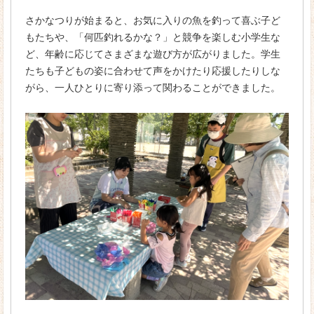
さかなつりが始まると、お気に入りの魚を釣って喜ぶ子ど
資格
もたちや、「何匹釣れるかな？」と競争を楽しむ小学生な
リトミック
ど、年齢に応じてさまざまな遊び方が広がりました。学生
たちも子どもの姿に合わせて声をかけたり応援したりしな
入学案内
がら、一人ひとりに寄り添って関わることができました。
募集要項
入学金・学費
学費サポート・奨学金
既卒者のみなさまへ
オープンキャンパス
大学・短大と専門学校の違い
私たちが京都ほせんに入学した理由
キャンパスライフ