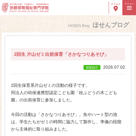
メニュー
アクセス
ほせんブログ
HOSEN Blog
高校生の方へ
社会人の方へ
保護者の方へ
卒業生の方へ
採用ご担当者様へ
2回生 片山ゼミ出前保育「さかなつりあそび」
2026.07.02
授業紹介
学校紹介
学院長ご挨拶
2回生保育系片山ゼミの活動の様子です。
同法人の幼保連携型認定こども園「桂ぶどうの木こども
建学の理念・沿革
園」の出前保育に参加しました。
８つのＰＯＩＮＴ
今回の活動は「さかなつりあそび」。魚やハート型の池
教員紹介
は、学生たちがゼミの時間に協力して製作し、準備の段階
から主体的に取り組みました。
施設紹介